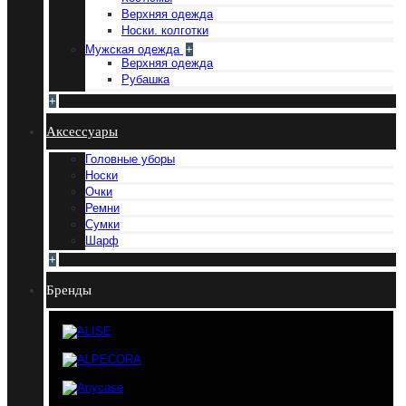
Верхняя одежда
Носки. колготки
Мужская одежда
+
Верхняя одежда
Рубашка
+
Аксессуары
Головные уборы
Носки
Очки
Ремни
Сумки
Шарф
+
Бренды