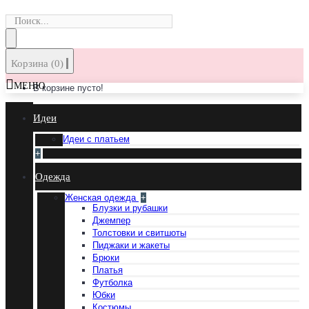
Корзина (0)
МЕНЮ
В корзине пусто!
Идеи
Идеи с платьем
+
Одежда
Женская одежда
+
Блузки и рубашки
Джемпер
Толстовки и свитшоты
Пиджаки и жакеты
Брюки
Платья
Футболка
Юбки
Костюмы