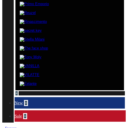
+
New
+
Sale
+